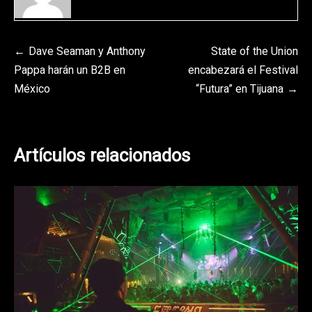
Navegación
Dave Seaman y Anthony
State of the Union
Pappa harán un B2B en
encabezará el Festival
de
México
“Futura” en Tijuana
entradas
Artículos relacionados