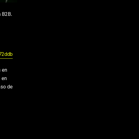
n B2B.
c72ddb
s en
e en
aso de