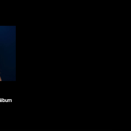
álbum