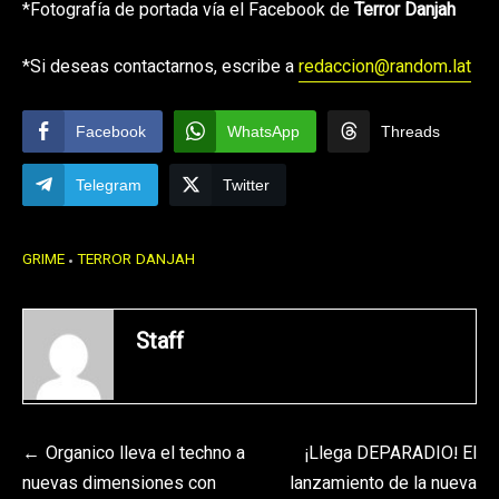
*Fotografía de portada vía el Facebook de
Terror Danjah
*Si deseas contactarnos, escribe a
redaccion@random.lat
Facebook
WhatsApp
Threads
Telegram
Twitter
GRIME
TERROR DANJAH
Staff
Navegación
Organico lleva el techno a
¡Llega DEPARADIO! El
nuevas dimensiones con
lanzamiento de la nueva