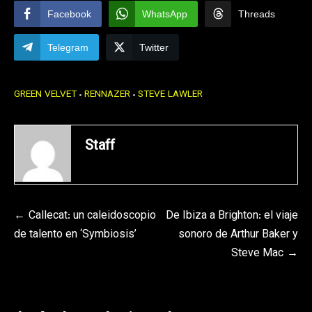
Facebook
WhatsApp
Threads
Telegram
Twitter
GREEN VELVET
RENNAZER
STEVE LAWLER
Staff
Navegación
Callecat: un caleidoscopio
De Ibiza a Brighton: el viaje
de talento en ‘Symbiosis’
sonoro de Arthur Baker y
de
Steve Mac
entradas