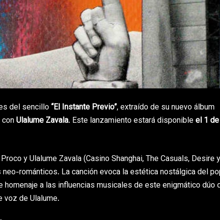
s del sencillo
“El Instante Previo”
, extraído de su nuevo álbum
n con
Ulalume Zavala
. Este lanzamiento estará disponible
el 1 de
d Proco y Ulalume Zavala (Casino Shanghai, The Casuals, Desire 
es neo-románticos. La canción evoca la estética nostálgica del p
e homenaje a las influencias musicales de este enigmático dúo 
e voz de Ulalume.