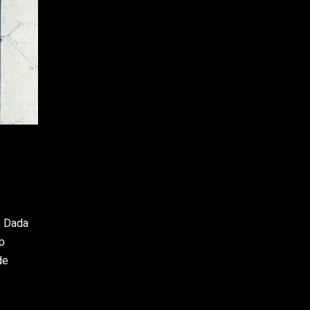
y Dada
op
de