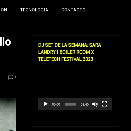
ION
TECNOLOGÍA
CONTACTO
llo
DJ SET DE LA SEMANA: SARA
LANDRY | BOILER ROOM X
TELETECH FESTIVAL 2023
Reproductor
0
de
vídeo
00:00
59:40