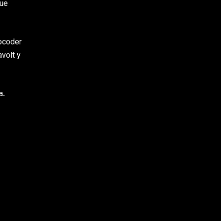
que
vocoder
volt y
a.