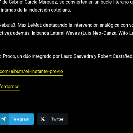
”
de Gabriel García Márquez, se convierten en un bucle literario 
íntimas de la indecisión cotidiana.
Nebula3; Max LeMat; destacando la intervención analógica con 
ective); además, la banda Lateral Waves (Luis Neo-Danza, Wito La
d Proco, un dúo integrado por Lauro Saavedra y Robert Castañed
.com/album/el-instante-previo
fordproco
Telegram
Twitter