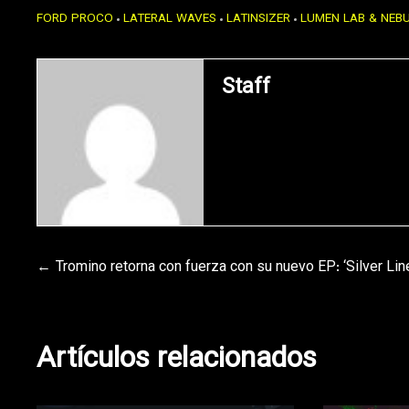
FORD PROCO
LATERAL WAVES
LATINSIZER
LUMEN LAB & NEB
Staff
Navegación
Tromino retorna con fuerza con su nuevo EP: ‘Silver Lin
de
Artículos relacionados
entradas