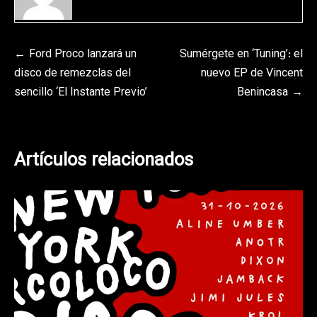
Navegación
Ford Proco lanzará un
Sumérgete en ‘Tuning’: el
disco de remezclas del
nuevo EP de Vincent
de
sencillo ‘El Instante Previo’
Benincasa
entradas
Artículos relacionados