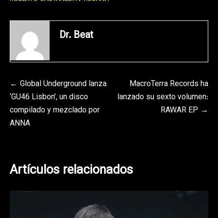
Dr. Beat
Navegación
Global Underground lanza
MacroTerra Records ha
‘GU46 Lisbon’, un disco
lanzado su sexto volumen:
de
compilado y mezclado por
RAWAR EP
entradas
ANNA
Artículos relacionados