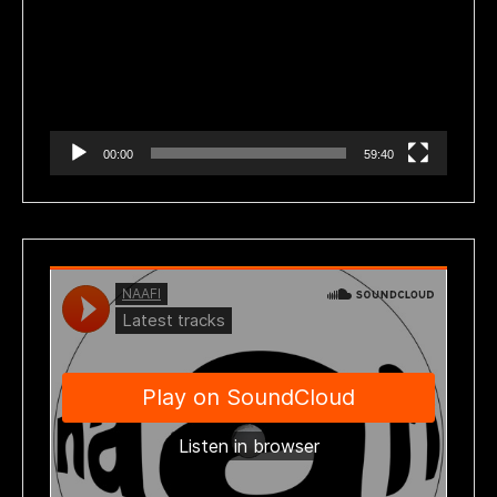
vídeo
00:00
59:40