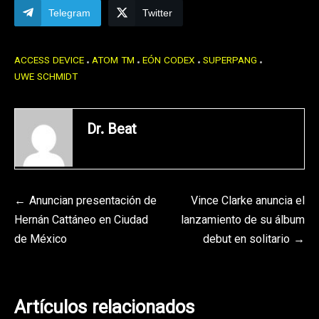
Telegram
Twitter
ACCESS DEVICE
ATOM TM
EÓN CODEX
SUPERPANG
UWE SCHMIDT
Dr. Beat
Navegación
Anuncian presentación de
Vince Clarke anuncia el
Hernán Cattáneo en Ciudad
lanzamiento de su álbum
de
de México
debut en solitario
entradas
Artículos relacionados