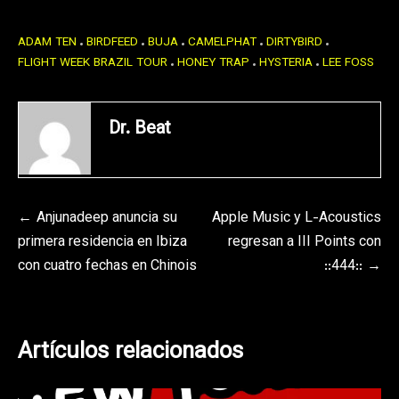
ADAM TEN
BIRDFEED
BUJA
CAMELPHAT
DIRTYBIRD
FLIGHT WEEK BRAZIL TOUR
HONEY TRAP
HYSTERIA
LEE FOSS
Dr. Beat
Navegación
Anjunadeep anuncia su
Apple Music y L-Acoustics
primera residencia en Ibiza
regresan a III Points con
de
con cuatro fechas en Chinois
::444::
entradas
Artículos relacionados