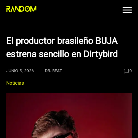
Skip
to
content
El productor brasileño BUJA
estrena sencillo en Dirtybird
JUNIO 5, 2026
DR. BEAT
0
Noticias