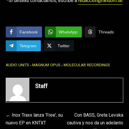
*Si deseas contactarnos, escribe a
redaccion@random.lat
Facebook
WhatsApp
Threads
Telegram
Twitter
AUDIO UNITS
MAGNUM OPUS
MOLECULAR RECORDINGS
Staff
Navegación
Inox Traxx lanza ‘Free’, su
Con BASS, Greta Levska
nuevo EP en KNTXT
cautiva y nos da un adelanto
de