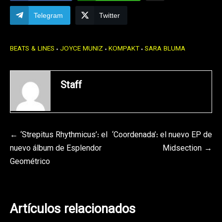
Telegram
Twitter
BEATS & LINES
JOYCE MUNIZ
KOMPAKT
SARA BLUMA
Staff
Navegación
‘Strepitus Rhythmicus’: el
‘Coordenada’: el nuevo EP de
nuevo álbum de Esplendor
Midsection
de
Geométrico
entradas
Artículos relacionados