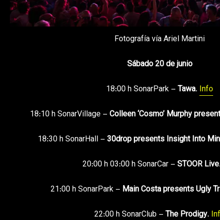
Fotografía vía Ariel Martini
Sábado 20 de junio
18:00 h SonarPark –
Tawa
.
Info
18:10 h SonarVillage –
Colleen ‘Cosmo’ Murphy presen
18:30 h SonarHall –
30drop presents Insight Into Mi
20:00 h 03:00 h SonarCar –
STOOR Live
21:00 h SonarPark –
Main Costa presents Ugly Tr
22:00 h SonarClub –
The Prodigy
.
In