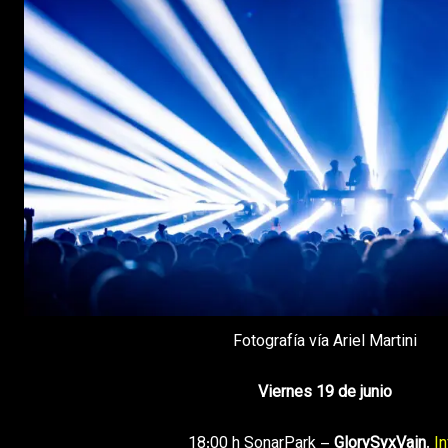
Fotografía vía Ariel Martini
Viernes 19 de junio
18:00 h SonarPark –
GlorySyxVain
.
In