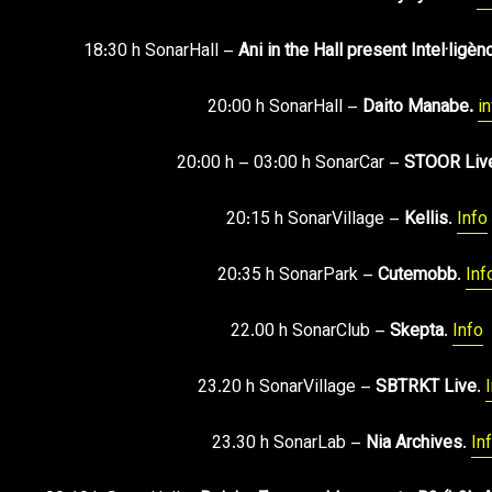
18:30 h SonarHall –
Ani in the Hall present Intel·ligè
20:00 h SonarHall –
Daito Manabe.
in
20:00 h – 03:00 h SonarCar –
STOOR Liv
20:15 h SonarVillage –
Kellis
.
Info
20:35 h SonarPark –
Cutemobb
.
Inf
22.00 h SonarClub –
Skepta
.
Info
23.20 h SonarVillage –
SBTRKT Live
.
23.30 h SonarLab –
Nia Archives
.
In