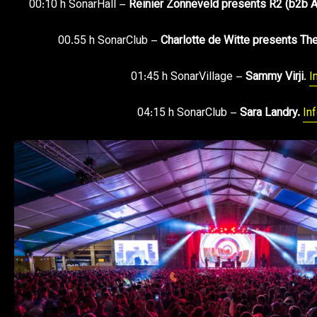
00:10 h SonarHall –
Reinier Zonneveld presents R2 (b2b A
00.55 h SonarClub –
Charlotte de Witte presents Th
01:45 h SonarVillage –
Sammy Virji
.
I
04:15 h SonarClub –
Sara Landry.
In