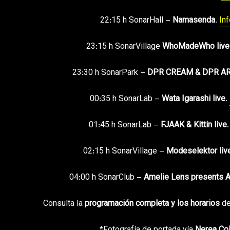
22:15 h SonarHall –
Namasenda
.
Inf
23:15 h SonarVillage
WhoMadeWho live
23:30 h SonarPark –
DPR CREAM & DPR AR
00:35 h SonarLab –
Wata Igarashi live
.
01:45 h SonarLab –
FJAAK & Kittin live
02:15 h SonarVillage –
Modeselektor liv
04:00 h SonarClub –
Amelie Lens presents 
Consulta la
programación completa y los horarios
d