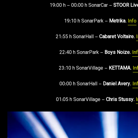
19:00 h – 00:00 h SonarCar –
STOOR Liv
19:10 h SonarPark –
Metrika
.
Info
21:55 h SonarHall –
Cabaret Voltaire
.
22:40 h SonarPark –
Boys Noize
.
In
23:10 h SonarVillage –
KETTAMA
.
In
00:00 h SonarHall –
Daniel Avery
.
In
01:05 h SonarVillage –
Chris Stussy
.
I