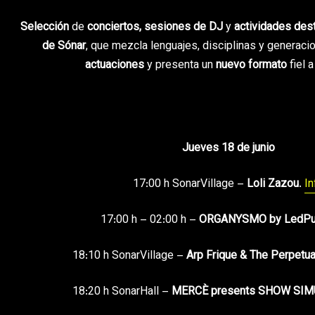
Selección
de
conciertos, sesiones de DJ
y
actividades de
de Sónar
, que mezcla lenguajes, disciplinas y generac
actuaciones
y presenta un
nuevo formato
fiel 
Jueves 18 de junio
17:00 h SonarVillage –
Loli Zazou
.
In
17:00 h – 02:00 h –
ORGANYSMO by LedPu
18:10 h
SonarVillage –
Arp Frique & The Perpetua
18:20 h
SonarHall –
MERCÈ presents SHOW SI