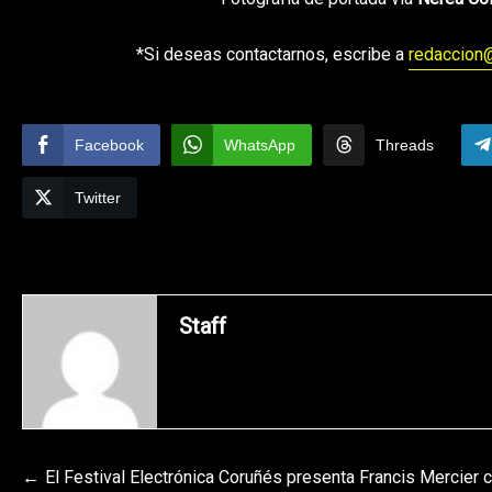
*Fotografía de portada vía
Nerea Co
*Si deseas contactarnos, escribe a
redaccion
Facebook
WhatsApp
Threads
Twitter
Staff
Navegación
El Festival Electrónica Coruñés presenta
Francis Mercier c