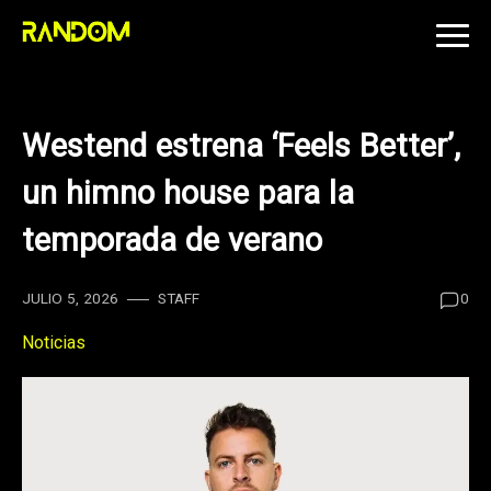
Skip
to
content
Westend estrena ‘Feels Better’,
un himno house para la
temporada de verano
JULIO 5, 2026
STAFF
0
Noticias