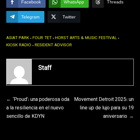
Facebook
WhatsApp
Threads
Telegram
Twitter
ASIAT PARK
FOUR TET
HORST ARTS & MUSIC FESTIVAL
KIOSK RADIO
RESIDENT ADVISOR
Staff
Navegación
‘Proud’: una poderosa oda
Movement Detroit 2025: un
a la resiliencia en el nuevo
line up de lujo para su 19
de
sencillo de KDYN
aniversario
entradas