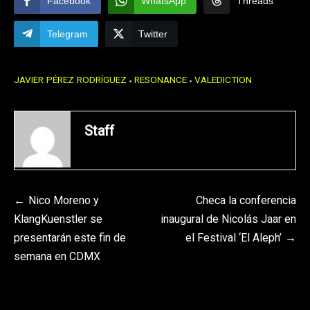
Facebook
WhatsApp
Threads
Telegram
Twitter
JAVIER PÉREZ RODRÍGUEZ
RESONANCE
VALEDICTION
Staff
Navegación
Nico Moreno y
Checa la conferencia
KlangKuenstler se
inaugural de Nicolás Jaar en
de
presentarán este fin de
el Festival ‘El Aleph’
entradas
semana en CDMX