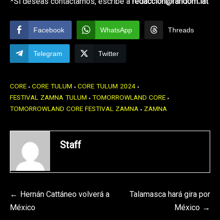
*Si deseas contactarnos, escribe a
redaccion@random.lat
Facebook
WhatsApp
Threads
Telegram
Twitter
CORE
CORE TULUM
CORE TULUM 2024
FESTIVAL ZAMNA TULUM
TOMORROWLAND CORE
TOMORROWLAND CORE FESTIVAL ZAMNA
ZAMNA
Staff
Navegación
Hernán Cattáneo volverá a
Talamasca hará gira por
México
México
de