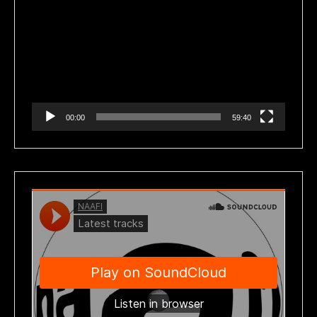
de
vídeo
00:00
59:40