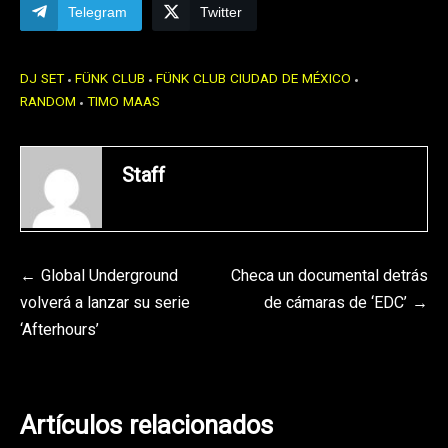
Telegram
Twitter
DJ SET
FÜNK CLUB
FÜNK CLUB CIUDAD DE MÉXICO
RANDOM
TIMO MAAS
Staff
Navegación
Global Underground
Checa un documental detrás
volverá a lanzar su serie
de cámaras de ‘EDC’
de
‘Afterhours’
entradas
Artículos relacionados