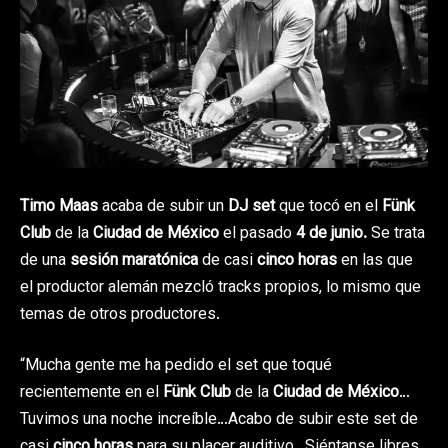
Timo Maas
acaba de subir un
DJ set
que tocó en el
Fünk
Club
de la
Ciudad de México
el pasado
4 de junio.
Se trata
de una
sesión maratónica
de casi
cinco horas
en las que
el productor alemán mezcló tracks propios, lo mismo que
temas de otros productores.
“Mucha gente me ha pedido el set que toqué
recientemente en el
Fünk Club
de la
Ciudad de México
…
Tuvimos una noche increíble…Acabo de subir este set de
casi
cinco horas
para su placer auditivo…Siéntanse libres