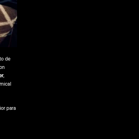
to de
con
er
,
emical
ior para