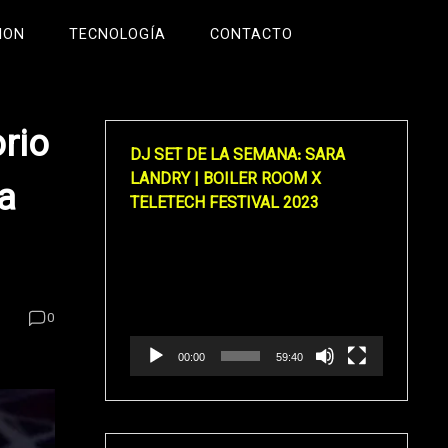
ION
TECNOLOGÍA
CONTACTO
rio
DJ SET DE LA SEMANA: SARA
LANDRY | BOILER ROOM X
a
TELETECH FESTIVAL 2023
Reproductor
de
vídeo
0
00:00
59:40