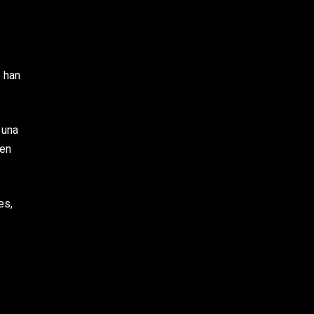
e han
 una
 en
es,