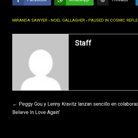
MIRANDA SAWYER
NOEL GALLAGHER
PAUSED IN COSMIC REFL
Staff
Navegación
Peggy Gou y Lenny Kravitz lanzan sencillo en colaboraci
Believe In Love Again’
de
entradas