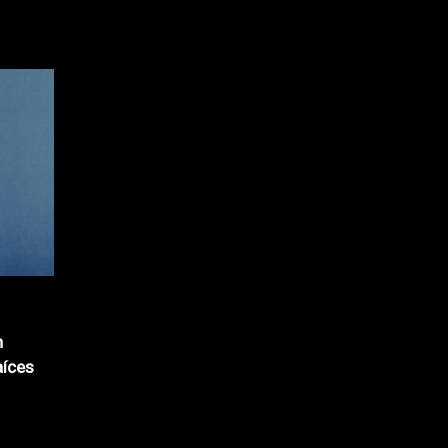
n
aíces