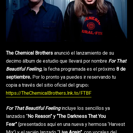
The Chemical Brothers
anunció el lanzamiento de su
decimo álbum de estudio que llevará por nombre
For That
Beautiful Feeling,
la fecha programada es el próximo
8 de
septiembre.
Por lo pronto ya puedes ir reservando tu
copia a través del sitio oficial del grupo:
https://TheChemicalBrothers.lnk.to/FTBF
For That Beautiful Feeling
incluye los sencillos ya
lanzados “
No Reason” y “The Darkness That You
Fear”
(presentados aquí en una nueva y hermosa ‘Harvest
Mix’) y el recién lanzado “
Live Again”
, con vocales del