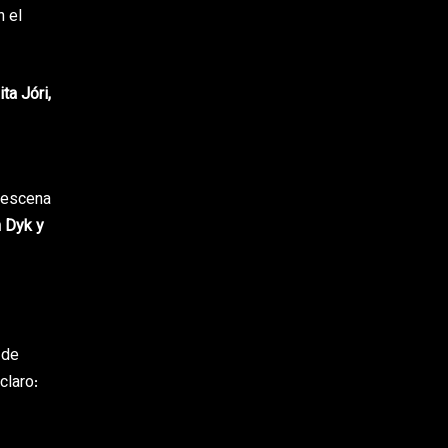
n el
ta Jóri,
a escena
n Dyk y
 de
claro: