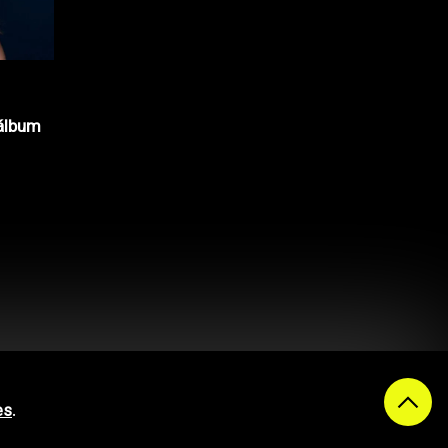
álbum
es
.