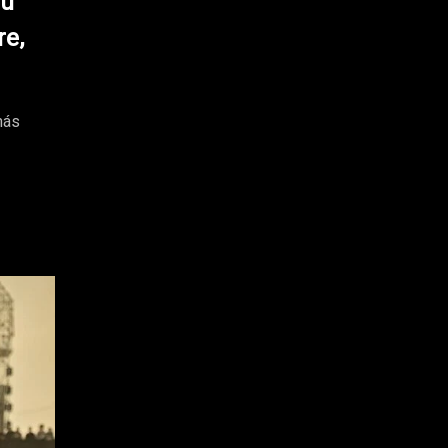
su
re,
más