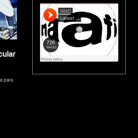
cular
a para