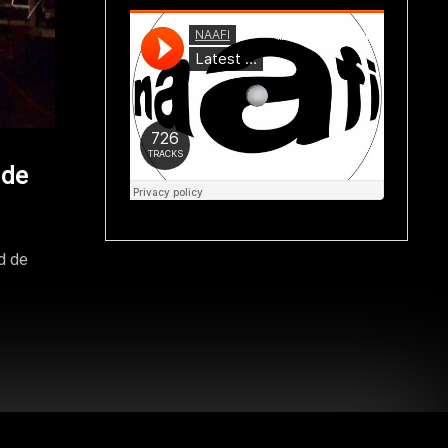
 de
d de