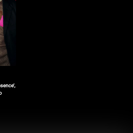
sence’,
o