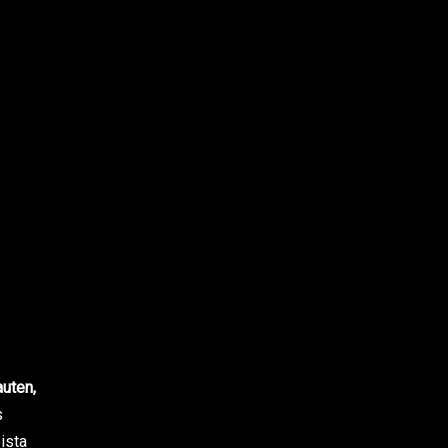
uten,
s
ista