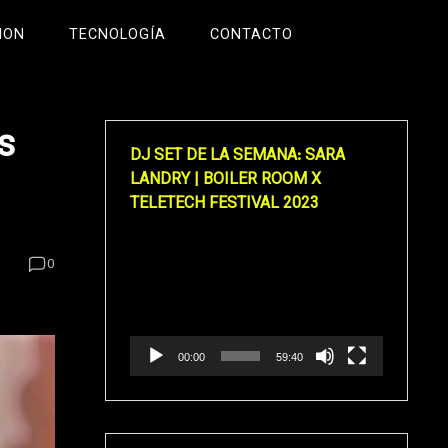
ION
TECNOLOGÍA
CONTACTO
s
DJ SET DE LA SEMANA: SARA
LANDRY | BOILER ROOM X
TELETECH FESTIVAL 2023
Reproductor
0
de
vídeo
00:00
59:40