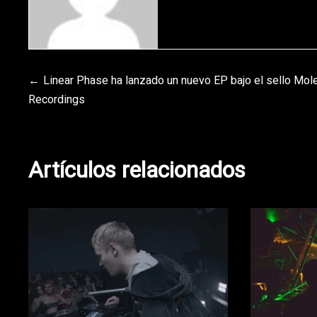
Navegación
Linear Phase ha lanzado un nuevo EP bajo el sello Mol
Recordings
de
entradas
Artículos relacionados