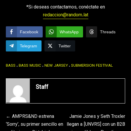
*Si deseas contactarnos, conéctate en
redaccion@random.lat
Facebook
WhatsApp
Threads
Telegram
Twitter
BASS
BASS MUSIC
NEW JARSEY
SUBMERSION FESTIVAL
Staff
Navegación
AMPRS&ND estrena
Jamie Jones y Seth Troxler
‘Sorry’, su primer sencillo en
llegan a [UNVRS] con un B2B
de