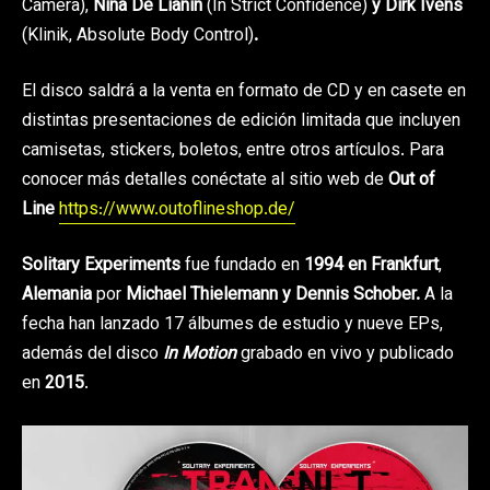
Camera),
Nina De Lianin
(In Strict Confidence)
y Dirk Ivens
(Klinik, Absolute Body Control)
.
El disco saldrá a la venta en formato de CD y en casete en
distintas presentaciones de edición limitada que incluyen
camisetas, stickers, boletos, entre otros artículos. Para
conocer más detalles conéctate al sitio web de
Out of
Line
https://www.outoflineshop.de/
Solitary Experiments
fue fundado en
1994 en Frankfurt
,
Alemania
por
Michael Thielemann y Dennis Schober.
A la
fecha han lanzado 17 álbumes de estudio y nueve EPs,
además del disco
In Motion
grabado en vivo y publicado
en
2015
.