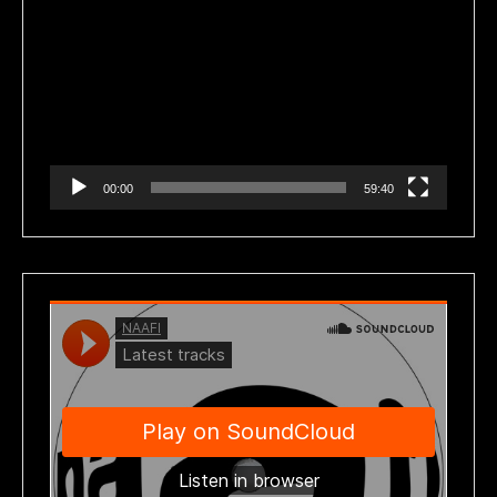
de
vídeo
00:00
59:40