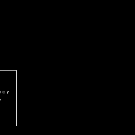
ump y
e