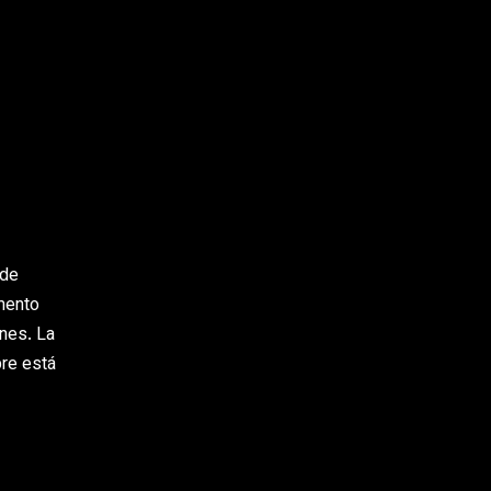
 de
gmento
ones. La
bre está