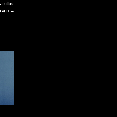
 cultura
icago