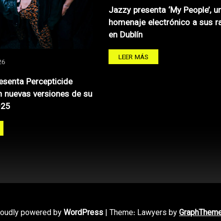
Jazzy presenta ‘My People’, u
homenaje electrónico a sus r
en Dublín
LEER MÁS
26
resenta Percepticide
 nuevas versiones de su
025
roudly powered by
WordPress
|
Theme: Lawyers by
GraphThem