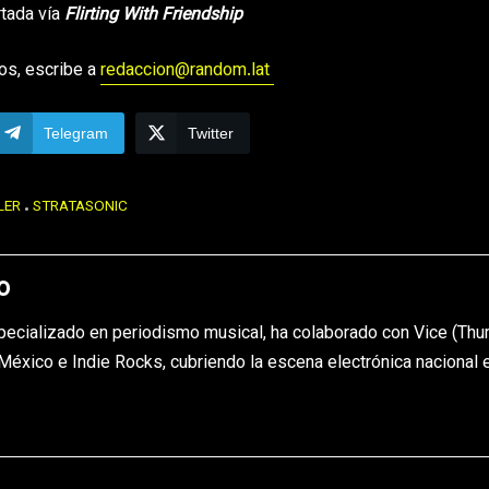
rtada vía
Flirting With Friendship
os, escribe a
redaccion@random.lat
Telegram
Twitter
LER
STRATASONIC
o
pecializado en periodismo musical, ha colaborado con Vice (Th
éxico e Indie Rocks, cubriendo la escena electrónica nacional 