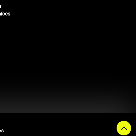
n
aíces
es
.