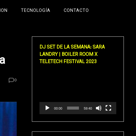
ION
TECNOLOGÍA
CONTACTO
DJ SET DE LA SEMANA: SARA
LANDRY | BOILER ROOM X
ra
TELETECH FESTIVAL 2023
Reproductor
0
de
vídeo
00:00
59:40