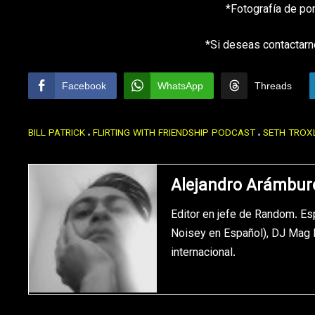
*Fotografía de po
*Si deseas contactarn
Facebook
WhatsApp
Threads
BILL PATRICK
FLIRTING WITH FRIENDSHIP PODCAST
SETH TROX
Alejandro Arámbur
Editor en jefe de Random. Es
Noisey en Español), DJ Mag M
internacional.