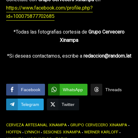
Conéctate con
Grupo Cervecero Xinampa
en
https://www.facebook.com/profile.php?
id=100075877702685
*Todas las fotografias cortesia de
Grupo Cervecero
Xinampa
*Si deseas contactarnos, escribe a
redaccion@random.lat
Facebook
WhatsApp
Threads
Telegram
Twitter
CERVEZA ARTESANAL XINAMPA
GRUPO CERVECERO XINAMPA
HOFFEN
LYNNCH
SESIONES XINAMPA
WERNER KARLOFF