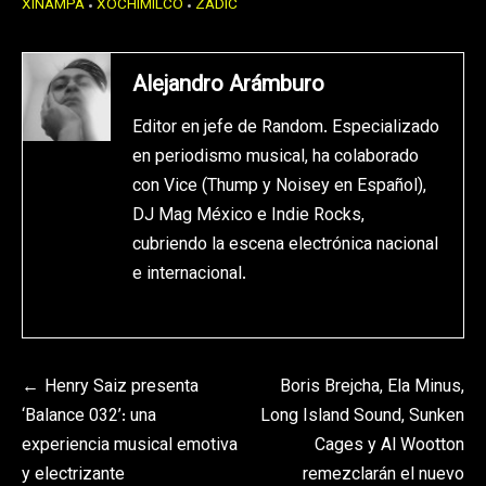
XINAMPA
XOCHIMILCO
ZADIC
Alejandro Arámburo
Editor en jefe de Random. Especializado
en periodismo musical, ha colaborado
con Vice (Thump y Noisey en Español),
DJ Mag México e Indie Rocks,
cubriendo la escena electrónica nacional
e internacional.
Navegación
Henry Saiz presenta
Boris Brejcha, Ela Minus,
‘Balance 032’: una
Long Island Sound, Sunken
de
experiencia musical emotiva
Cages y Al Wootton
entradas
y electrizante
remezclarán el nuevo