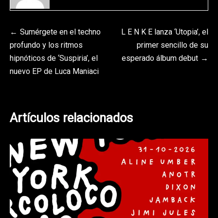
Navegación
Sumérgete en el techno
L E N K E lanza ‘Utopia’, el
profundo y los ritmos
primer sencillo de su
de
hipnóticos de ‘Suspiria’, el
esperado álbum debut
entradas
nuevo EP de Luca Maniaci
Artículos relacionados