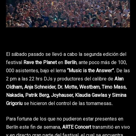
El sábado pasado se llevó a cabo la segunda edición del
festival
Rave the Planet
en
Berlín
, ante poco más de 100,
000 asistentes, bajo el lema
“Music is the Answer”
. De las
2 pm a las 22 hrs DJs y productores del calibre de
Alan
Oldham, Anja Schneider, Dr. Motte, Westbam, Timo Mass,
Nakadia, Patrik Berg, Joyhauser, Klaudia Gawlas y Simina
Grigoriu
se hicieron del control de las tornamesas.
Para fortuna de los que no pudieron estar presentes en
Berlín este fin de semana,
ARTE Concert
transmitió en vivo
y en directo gran parte del festival, el cual se encuentra