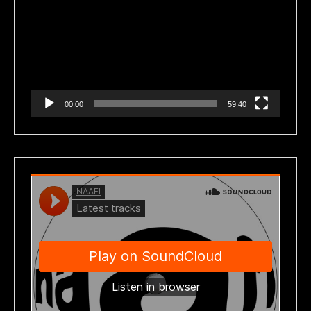
de
vídeo
00:00
59:40