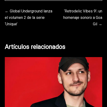
Navegación
Global Underground lanza
‘Retrodelic Vibes 9’: un
el volumen 2 de la serie
homenaje sonoro a Goa
de
‘Unique’
Gil
entradas
Artículos relacionados