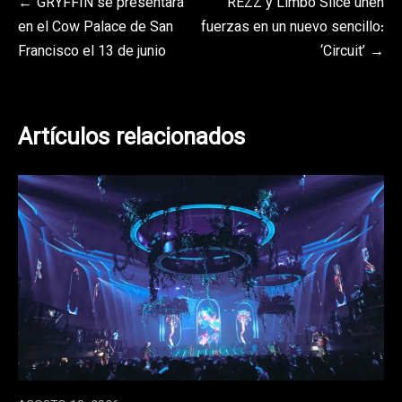
Navegación
GRYFFIN se presentará
REZZ y Limbo Slice unen
en el Cow Palace de San
fuerzas en un nuevo sencillo:
de
Francisco el 13 de junio
‘Circuit’
entradas
Artículos relacionados