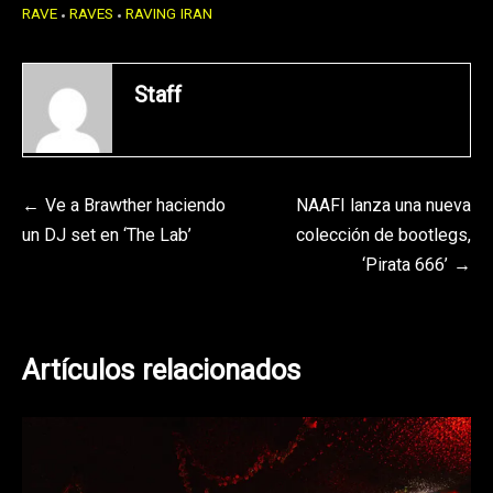
RAVE
RAVES
RAVING IRAN
Staff
Navegación
Ve a Brawther haciendo
NAAFI lanza una nueva
un DJ set en ‘The Lab’
colección de bootlegs,
de
‘Pirata 666’
entradas
Artículos relacionados