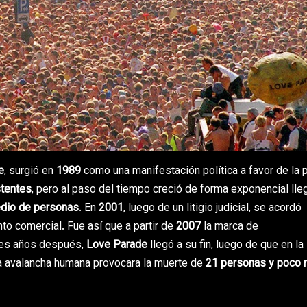
e
, surgió en
1989
como una manifestación política a favor de la 
stentes
, pero al paso del tiempo creció de forma exponencial lle
edio de personas
. En
2001
, luego de un litigio judicial, se acordó
to comercial. Fue así que a partir de
2007
la marca de
res años después,
Love Parade
llegó a su fin, luego de que en la
na avalancha humana provocara la muerte de
21 personas y poco