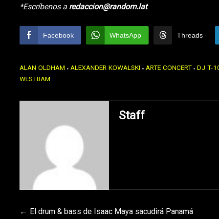
*Escríbenos a
redaccion@random.lat
Facebook
WhatsApp
Threads
ALAN OLDHAM
ALEXANDER KOWALSKI
ARTE CONCERT
DJ T-1
WESTBAM
Staff
Navegación
El drum & bass de Isaac Maya sacudirá Panamá