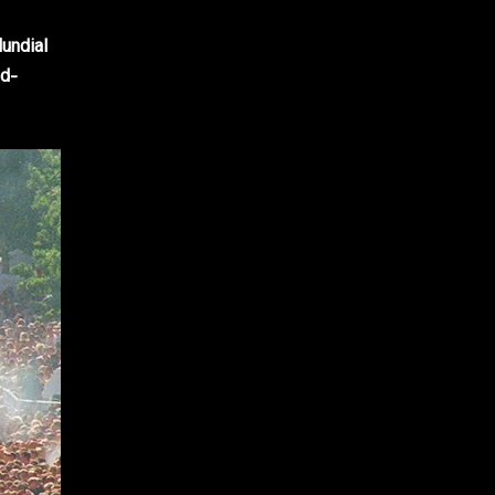
undial
d-