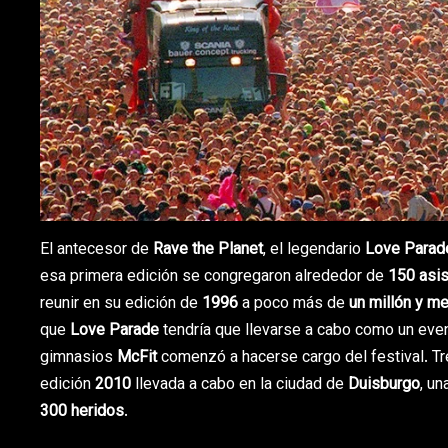
El antecesor de
Rave the Planet
, el legendario
Love Parad
esa primera edición se congregaron alrededor de
150 asi
reunir en su edición de
1996
a poco más de
un millón y m
que
Love Parade
tendría que llevarse a cabo como un even
gimnasios
McFit
comenzó a hacerse cargo del festival. T
edición
2010
llevada a cabo en la ciudad de
Duisburgo
, u
300 heridos
.