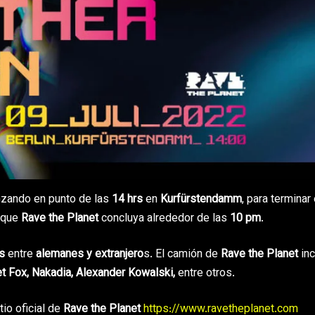
zando en punto de las
14 hrs
en
Kurfürstendamm
, para terminar 
o que
Rave the Planet
concluya alrededor de las
10 pm
.
s
entre
alemanes y extranjero
s. El camión de
Rave the Planet
inc
et Fox, Nakadia, Alexander Kowalski,
entre otros.
tio oficial de
Rave the Planet
https://www.ravetheplanet.com