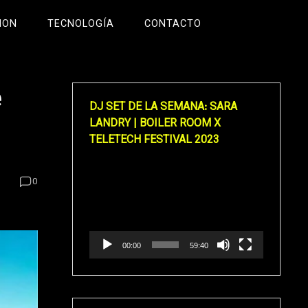
ION
TECNOLOGÍA
CONTACTO
e
DJ SET DE LA SEMANA: SARA
LANDRY | BOILER ROOM X
TELETECH FESTIVAL 2023
Reproductor
0
de
vídeo
00:00
59:40