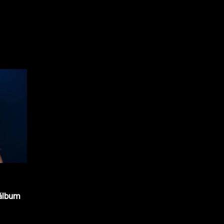
álbum