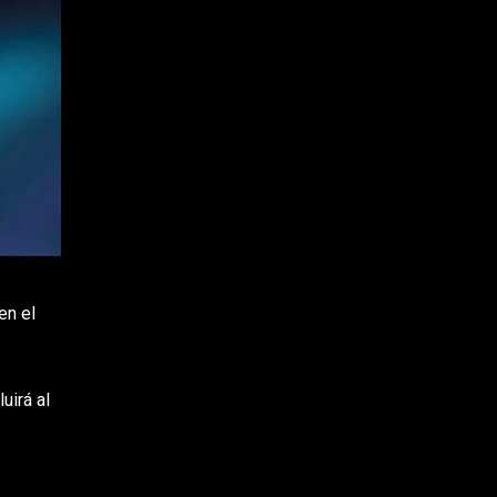
en el
luirá al