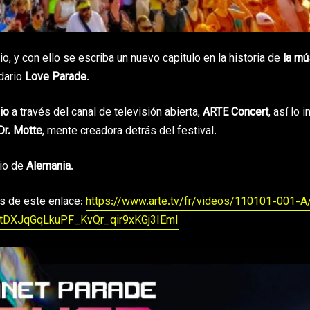
io, y con ello se escriba un nuevo capitulo en la historia de
la mú
dario
Love Parade
.
lio
a través del canal de televisión abierta,
ARTE Concert
, así lo 
Dr. Motte
, mente creadora detrás del festival.
rio de
Alemania
.
s de este enlace:
https://www.arte.tv/fr/videos/110101-001-A
tDXJqGqLkuPF_KvQr_qir9xKGj3IEmI