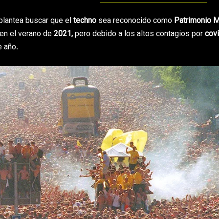
 plantea buscar que el
techno
sea reconocido como
Patrimonio M
o en el verano de
2021,
pero debido a los altos contagios por
covi
e año.