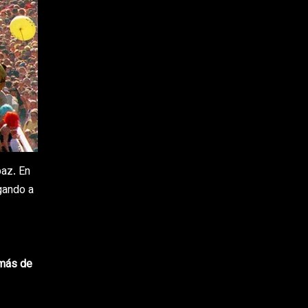
paz. En
gando a
 más de