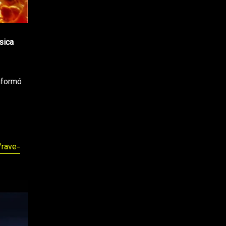
sica
informó
/rave-