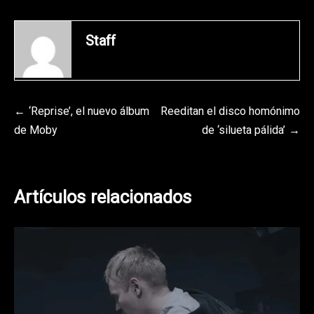
Staff
Navegación
‘Reprise’, el nuevo álbum
Reeditan el disco homónimo
de Moby
de ‘silueta pálida’
de
entradas
Artículos relacionados