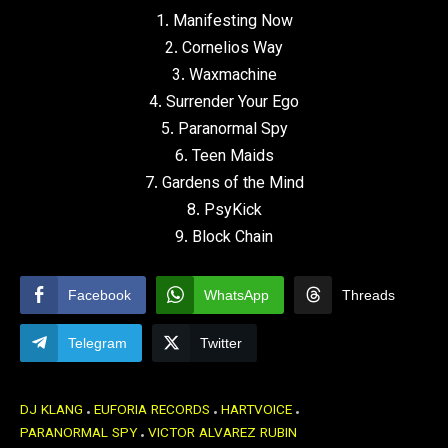
1. Manifesting Now
2. Cornelios Way
3. Waxmachine
4. Surrender Your Ego
5. Paranormal Spy
6. Teen Maids
7. Gardens of the Mind
8. PsyKick
9. Block Chain
Facebook
WhatsApp
Threads
Telegram
Twitter
DJ KLANG
EUFORIA RECORDS
HARTVOICE
PARANORMAL SPY
VICTOR ALVAREZ RUBIN