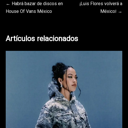
Navegación
Habrá bazar de discos en
¡Luis Flores volverá a
House Of Vans México
México!
de
entradas
Artículos relacionados