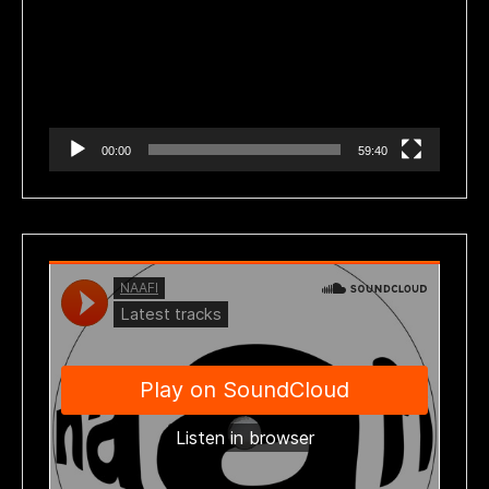
vídeo
00:00
59:40