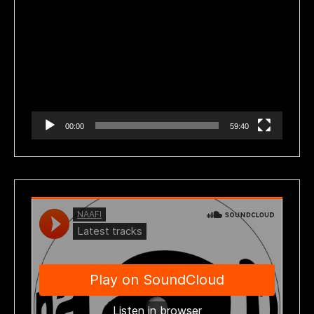
Reproductor
de
vídeo
00:00
59:40