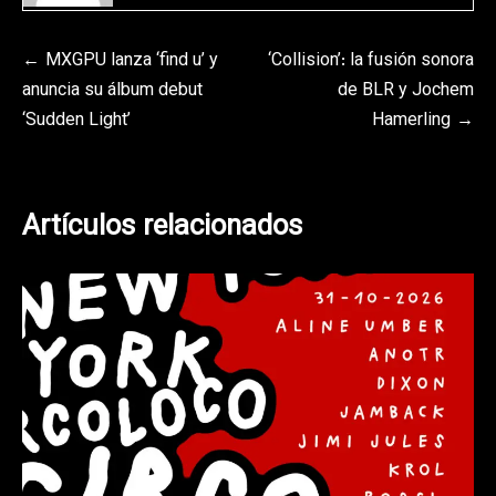
Navegación
MXGPU lanza ‘find u’ y
‘Collision’: la fusión sonora
anuncia su álbum debut
de BLR y Jochem
de
‘Sudden Light’
Hamerling
entradas
Artículos relacionados