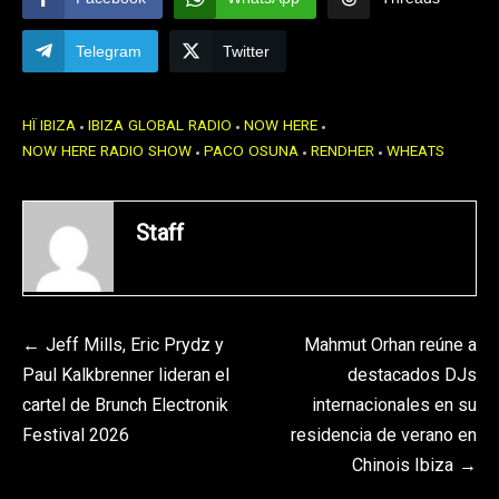
Telegram
Twitter
HÏ IBIZA
IBIZA GLOBAL RADIO
NOW HERE
NOW HERE RADIO SHOW
PACO OSUNA
RENDHER
WHEATS
Staff
Navegación
Jeff Mills, Eric Prydz y
Mahmut Orhan reúne a
Paul Kalkbrenner lideran el
destacados DJs
de
cartel de Brunch Electronik
internacionales en su
entradas
Festival 2026
residencia de verano en
Chinois Ibiza