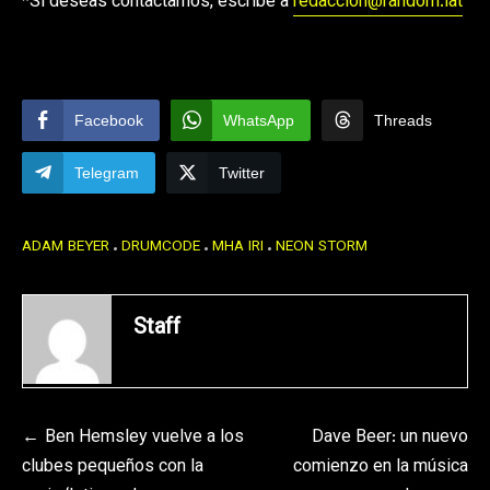
*Si deseas contactarnos, escribe a
redaccion@random.lat
Facebook
WhatsApp
Threads
Telegram
Twitter
ADAM BEYER
DRUMCODE
MHA IRI
NEON STORM
Staff
Navegación
Ben Hemsley vuelve a los
Dave Beer: un nuevo
clubes pequeños con la
comienzo en la música
de