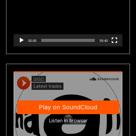
vídeo
00:00
59:40