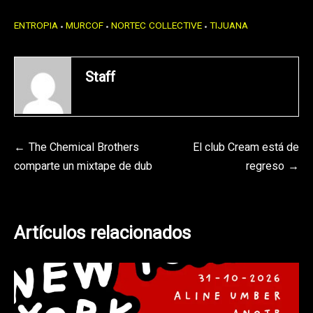
ENTROPIA
MURCOF
NORTEC COLLECTIVE
TIJUANA
Staff
Navegación
The Chemical Brothers
El club Cream está de
comparte un mixtape de dub
regreso
de
entradas
Artículos relacionados