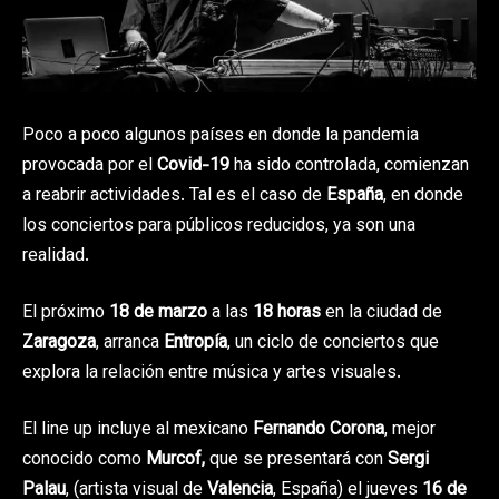
Poco a poco algunos países en donde la pandemia
provocada por el
Covid-19
ha sido controlada, comienzan
a reabrir actividades. Tal es el caso de
España
, en donde
los conciertos para públicos reducidos, ya son una
realidad.
El próximo
18 de marzo
a las
18 horas
en la ciudad de
Zaragoza
, arranca
Entropía
, un ciclo de conciertos que
explora la relación entre música y artes visuales.
El line up incluye al mexicano
Fernando Corona
, mejor
conocido como
Murcof,
que se presentará con
Sergi
Palau
, (artista visual de
Valencia
, España) el jueves
16 de