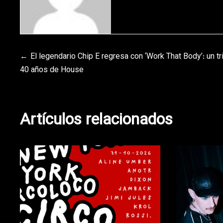
Navegación
El legendario Chip E regresa con ‘Work That Body’: un tr
40 años de House
de
entradas
Artículos relacionados