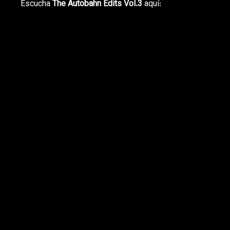
Escucha
The Autobahn Edits Vol​.​3
aquí: