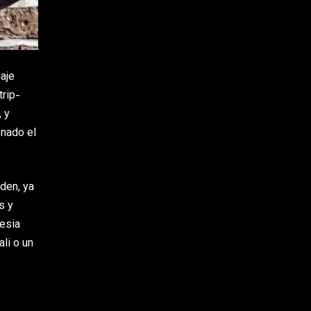
iaje
trip-
 y
nado el
den, ya
s y
lesia
li o un