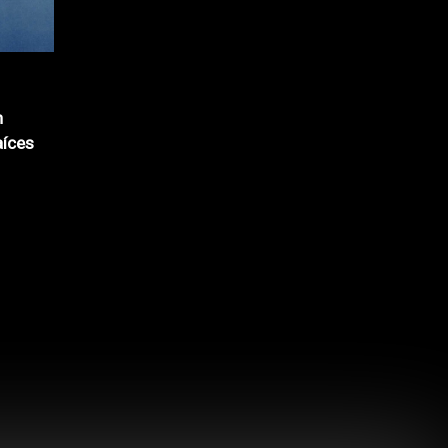
n
aíces