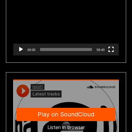
de
vídeo
00:00
59:40