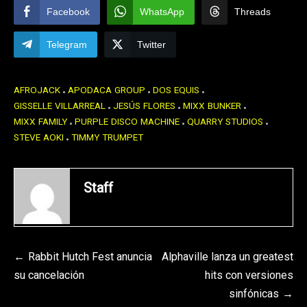
Facebook
WhatsApp
Threads
Telegram
Twitter
AFROJACK
APODACA GROUP
DOS EQUIS
GISSELLE VILLARREAL
JESÚS FLORES
MIXX BUNKER
MIXX FAMILY
PURPLE DISCO MACHINE
QUARRY STUDIOS
STEVE AOKI
TIMMY TRUMPET
Staff
Navegación
Rabbit Hutch Fest anuncia
Alphaville lanza un greatest
su cancelación
hits con versiones
de
sinfónicas