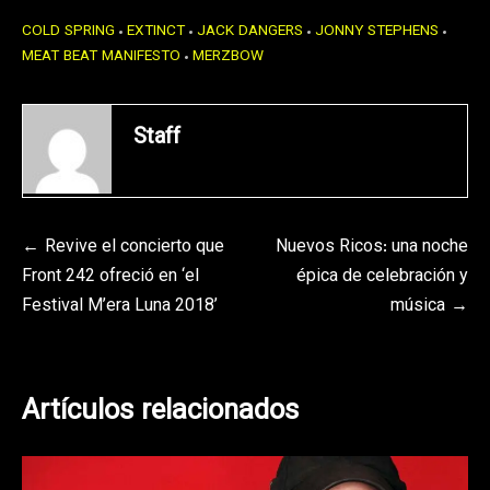
COLD SPRING
EXTINCT
JACK DANGERS
JONNY STEPHENS
MEAT BEAT MANIFESTO
MERZBOW
Staff
Navegación
Revive el concierto que
Nuevos Ricos: una noche
Front 242 ofreció en ‘el
épica de celebración y
de
Festival M’era Luna 2018’
música
entradas
Artículos relacionados