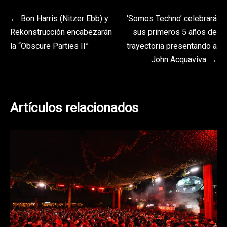
Navegación
Bon Harris (Nitzer Ebb) y
‘Somos Techno’ celebrará
Rekonstrucción encabezarán
sus primeros 5 años de
de
la “Obscure Parties II”
trayectoria presentando a
entradas
John Acquaviva
Artículos relacionados