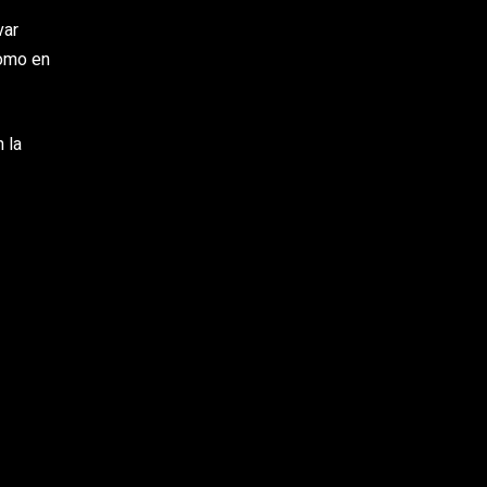
var
como en
 la