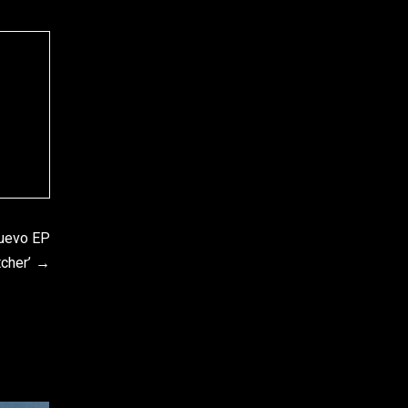
nuevo EP
cher’