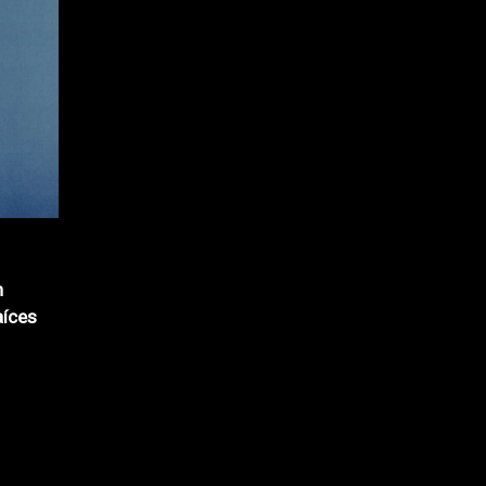
n
aíces