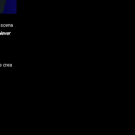
escena
ever
e crea