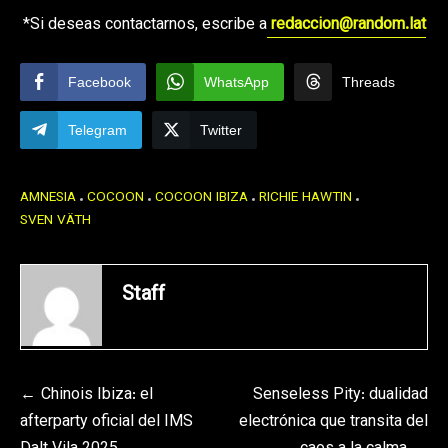
*Si deseas contactarnos, escribe a
redaccion@random.lat
Facebook
WhatsApp
Threads
Telegram
Twitter
AMNESIA
COCOON
COCOON IBIZA
RICHIE HAWTIN
SVEN VÄTH
Staff
Navegación
Chinois Ibiza: el
Senseless Pity: dualidad
afterparty oficial del IMS
electrónica que transita del
de